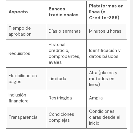
Plataformas en
Bancos
Aspecto
línea (ej.
tradicionales
Credito-365)
Tiempo de
Días o semanas
Minutos u horas
aprobación
Historial
crediticio,
Identificación y
Requisitos
comprobantes,
datos básicos
avales
Alta (plazos y
Flexibilidad en
Limitada
métodos en
pagos
línea)
Inclusión
Restringida
Amplia
financiera
Condiciones
Condiciones
Transparencia
claras desde el
complejas
inicio