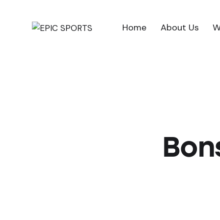
Home
About Us
W
Bo