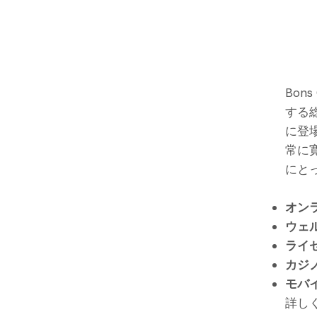
Bon
する
に登
常に
にと
オン
ウェ
ライ
カジ
モバ
詳し