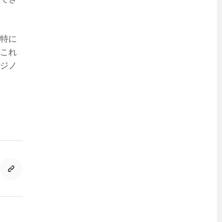
、特に
。これ
カジノ