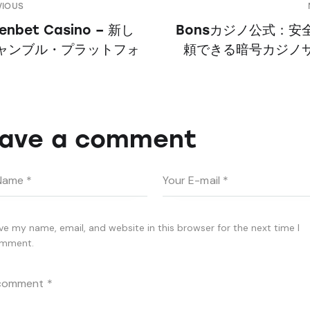
VIOUS
enbet Casino – 新し
Bonsカジノ公式：安
ャンブル・プラットフォ
頼できる暗号カジノ
ave a comment
ve my name, email, and website in this browser for the next time I
mment.