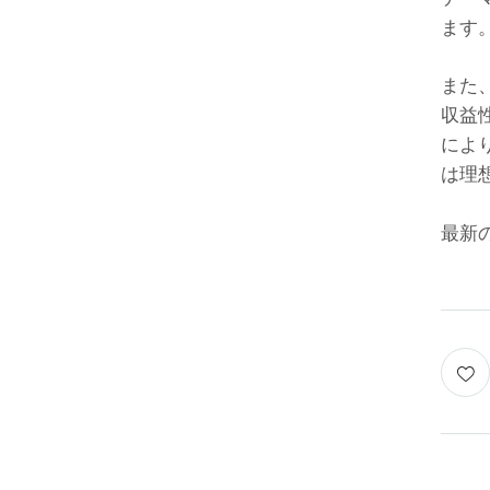
ます
また
収益
によ
は理
最新