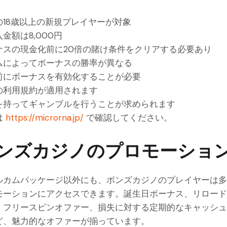
の18歳以上の新規プレイヤーが対象
金額は8,000円
ナスの現金化前に20倍の賭け条件をクリアする必要あり
ムによってボーナスの勝率が異なる
前にボーナスを有効化することが必要
の利用規約が適用されます
を持ってギャンブルを行うことが求められます
は
https://microrna.jp/
で確認してください。
ンズカジノのプロモーショ
ルカムパッケージ以外にも、ボンズカジノのプレイヤーは
モーションにアクセスできます。誕生日ボーナス、リロー
、フリースピンオファー、損失に対する定期的なキャッシ
ど、魅力的なオファーが揃っています。