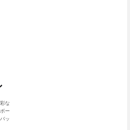
ン
多彩な
ドボー
ュバッ