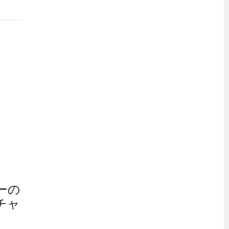
ーの
チャ