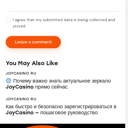
I agree that my submitted data is being collected and
stored.
You May Also Like
JOYCASINO RU
Почему важно знать актуальное зеркало
JoyCasino прямо сейчас
JOYCASINO RU
Как быстро и безопасно зарегистрироваться в
JoyCasino — пошаговое руководство