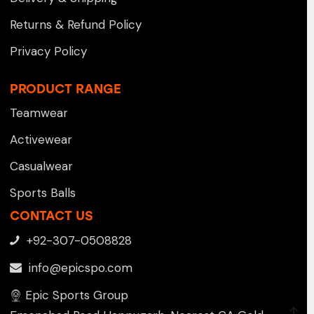
Returns & Refund Policy
Privacy Policy
PRODUCT RANGE
Teamwear
Activewear
Casualwear
Sports Balls
CONTACT US
+92-307-0508828
info@epicspo.com
Epic Sports Group