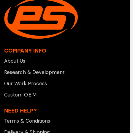
COMPANY INFO
About Us
Research & Development
Our Work Process
Custom O.E.M
NEED HELP?
Terms & Conditions
Delivery & Shipping