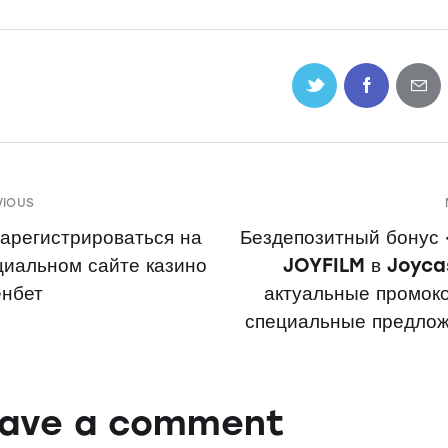
VIOUS
зарегистрироваться на
Бездепозитный бонус 
иальном сайте казино
JOYFILM в Joyca
нбет
актуальные промок
специальные предло
ave a comment