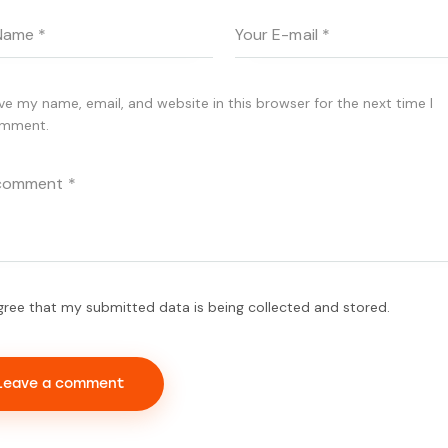
ve my name, email, and website in this browser for the next time I
mment.
agree that my submitted data is being collected and stored.